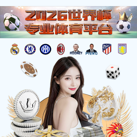
注册入口
开云官网
—— 比赛数据